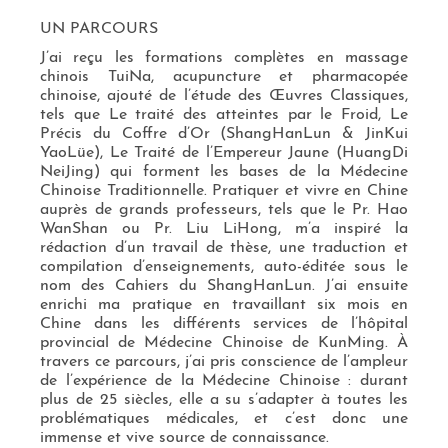
UN PARCOURS
J’ai reçu les formations complètes en massage
chinois TuiNa, acupuncture et pharmacopée
chinoise, ajouté de l’étude des Œuvres Classiques,
tels que Le traité des atteintes par le Froid, Le
Précis du Coffre d’Or (ShangHanLun & JinKui
YaoLüe), Le Traité de l’Empereur Jaune (HuangDi
NeiJing) qui forment les bases de la Médecine
Chinoise Traditionnelle. Pratiquer et vivre en Chine
auprès de grands professeurs, tels que le Pr. Hao
WanShan ou Pr. Liu LiHong, m’a inspiré la
rédaction d’un travail de thèse, une traduction et
compilation d’enseignements, auto-éditée sous le
nom des Cahiers du ShangHanLun. J’ai ensuite
enrichi ma pratique en travaillant six mois en
Chine dans les différents services de l’hôpital
provincial de Médecine Chinoise de KunMing. À
travers ce parcours, j’ai pris conscience de l’ampleur
de l’expérience de la Médecine Chinoise : durant
plus de 25 siècles, elle a su s’adapter à toutes les
problématiques médicales, et c’est donc une
immense et vive source de connaissance.