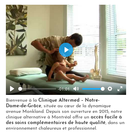
Play
-01:01
Play
Mute
Settings
Enter
Bienvenue à la
Clinique Altermed – Notre-
fulls
Dame‑de‑Grâce
, située au cœur de la dynamique
avenue Monkland. Depuis son ouverture en 2015, notre
clinique alternative à Montréal offre un
accès facile à
des soins complémentaires de haute qualité
, dans un
environnement chaleureux et professionnel.