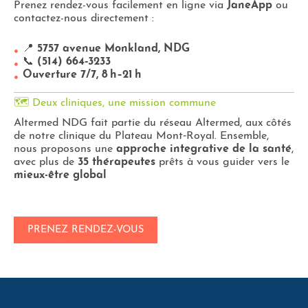
Prenez rendez-vous facilement en ligne via
JaneApp
ou
contactez-nous directement :
📍
5757 avenue Monkland, NDG
📞
(514) 664‑3233
Ouverture 7/7, 8 h–21 h
🗺️ Deux cliniques, une mission commune
Altermed NDG fait partie du réseau Altermed, aux côtés
de notre clinique du Plateau Mont‑Royal. Ensemble,
nous proposons une
approche integrative de la santé
,
avec plus de
35 thérapeutes
prêts à vous guider vers le
mieux-être global
PRENEZ RENDEZ-VOUS