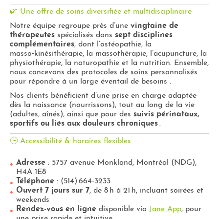
🌿 Une offre de soins diversifiée et multidisciplinaire
Notre équipe regroupe près d’une
vingtaine de
thérapeutes
spécialisés dans
sept disciplines
complémentaires
, dont l’ostéopathie, la
masso‑kinésithérapie, la massothérapie, l’acupuncture, la
physiothérapie, la naturopathie et la nutrition. Ensemble,
nous concevons des protocoles de soins personnalisés
pour répondre à un large éventail de besoins
.
Nos clients bénéficient d’une prise en charge adaptée
dès la naissance (nourrissons), tout au long de la vie
(adultes, aînés), ainsi que pour des
suivis périnataux,
sportifs ou liés aux douleurs chroniques
.
🕒 Accessibilité & horaires flexibles
Adresse
: 5757 avenue Monkland, Montréal (NDG),
H4A 1E8
Téléphone
: (514) 664‑3233
Ouvert 7 jours sur 7
, de 8 h à 21 h, incluant soirées et
weekends
Rendez-vous en ligne
disponible via
Jane App
, pour
une prise rapide et intuitive