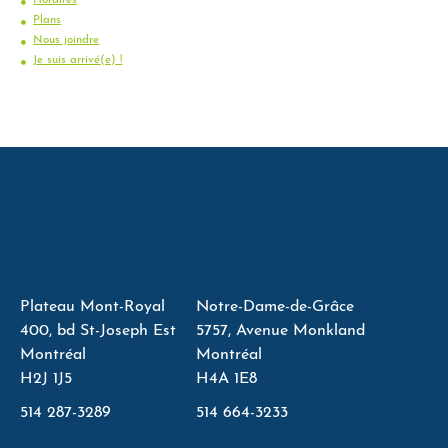
Plans
Nous joindre
Je suis arrivé(e) !
Plateau Mont-Royal
Notre-Dame-de-Grâce
400, bd St-Joseph Est
5757, Avenue Monkland
Montréal
Montréal
H2J 1J5
H4A 1E8
514 287-3289
514 664-3233