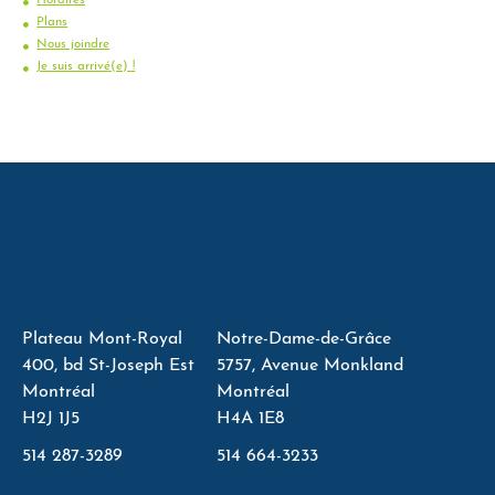
Plans
Nous joindre
Je suis arrivé(e) !
Plateau Mont-Royal
Notre-Dame-de-Grâce
400, bd St-Joseph Est
5757, Avenue Monkland
Montréal
Montréal
H2J 1J5
H4A 1E8
514 287-3289
514 664-3233