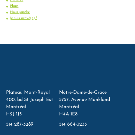
Plans
Nous joindre
Je suis arrivé(e) !
Plateau Mont-Royal
Notre-Dame-de-Grâce
400, bd St-Joseph Est
5757, Avenue Monkland
Montréal
Montréal
H2J 1J5
H4A 1E8
514 287-3289
514 664-3233