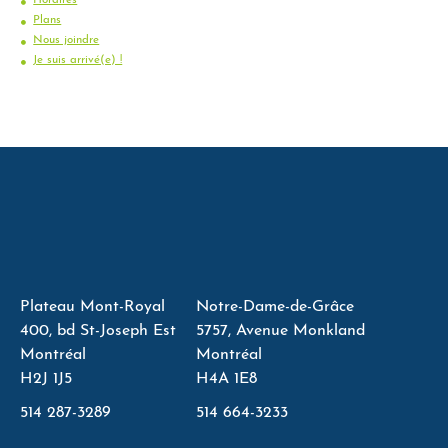
Plans
Nous joindre
Je suis arrivé(e) !
Plateau Mont-Royal
Notre-Dame-de-Grâce
400, bd St-Joseph Est
5757, Avenue Monkland
Montréal
Montréal
H2J 1J5
H4A 1E8
514 287-3289
514 664-3233