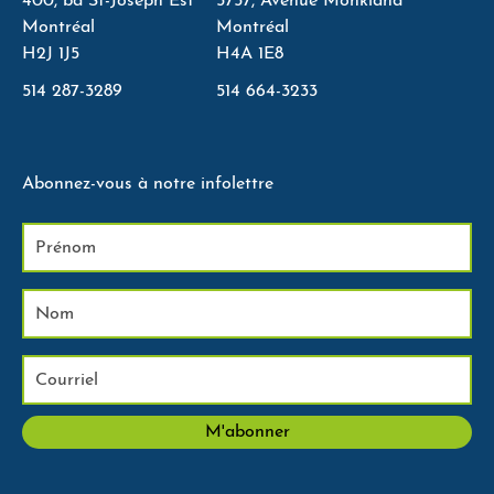
400, bd St-Joseph Est
5757, Avenue Monkland
Montréal
Montréal
H2J 1J5
H4A 1E8
514 287-3289
514 664-3233
Abonnez-vous à notre infolettre