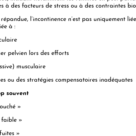
ées à des facteurs de stress ou à des contraintes b
épandue, l’incontinence n’est pas uniquement liée
ée à :
culaire
er pelvien lors des efforts
ssive) musculaire
s ou des stratégies compensatoires inadéquates
op souvent
couché »
 faible »
fuites »