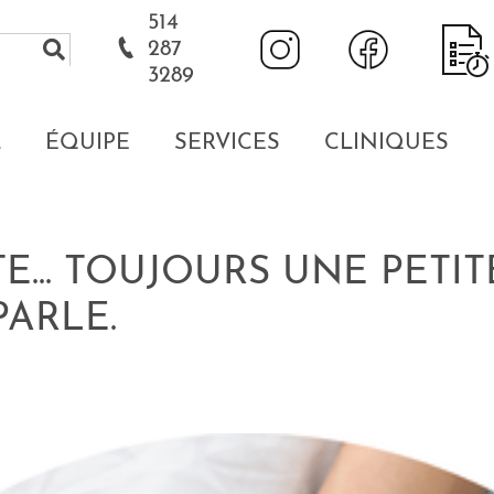
514
287
3289
L
ÉQUIPE
SERVICES
CLINIQUES
TE... TOUJOURS UNE PETI
 PARLE.