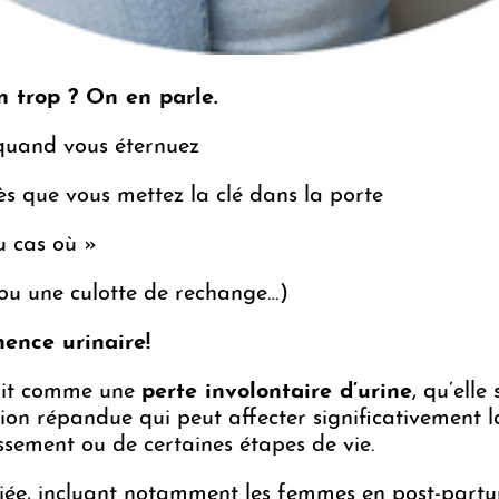
n trop ? On en parle.
 quand vous éternuez
s que vous mettez la clé dans la porte
u cas où »
(ou une culotte de rechange…)
nence urinaire!
init comme une
perte involontaire d’urine
, qu’elle
ition répandue qui peut affecter significativement l
ssement ou de certaines étapes de vie.
riée, incluant notamment les femmes en post-part