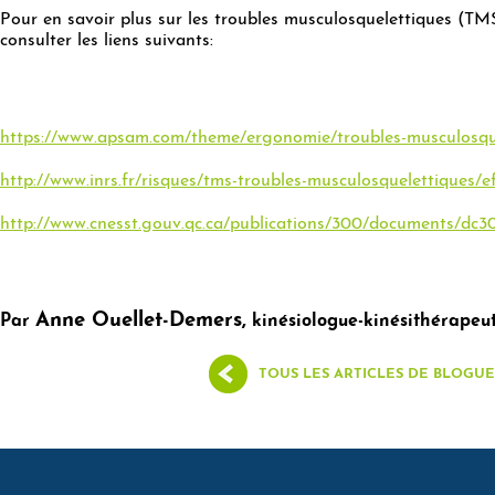
Pour en savoir plus sur les troubles musculosquelettiques (T
consulter les liens suivants:
xx
https://www.apsam.com/theme/ergonomie/troubles-musculosqu
http://www.inrs.fr/risques/tms-troubles-musculosquelettiques/e
http://www.cnesst.gouv.qc.ca/publications/300/documents/dc
xx
Anne Ouellet-Demers,
Par
kinésiologue-kinésithérapeu
TOUS LES ARTICLES DE BLOGUE