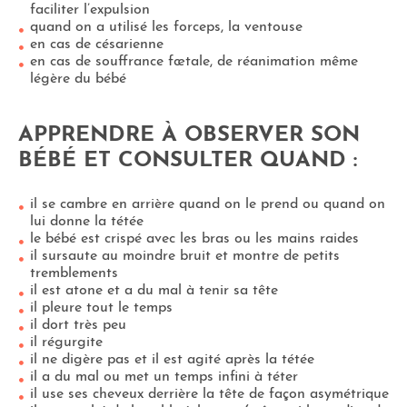
faciliter l’expulsion
quand on a utilisé les forceps, la ventouse
en cas de césarienne
en cas de souffrance fœtale, de réanimation même
légère du bébé
APPRENDRE À OBSERVER SON
BÉBÉ ET CONSULTER QUAND :
il se cambre en arrière quand on le prend ou quand on
lui donne la tétée
le bébé est crispé avec les bras ou les mains raides
il sursaute au moindre bruit et montre de petits
tremblements
il est atone et a du mal à tenir sa tête
il pleure tout le temps
il dort très peu
il régurgite
il ne digère pas et il est agité après la tétée
il a du mal ou met un temps infini à téter
il use ses cheveux derrière la tête de façon asymétrique